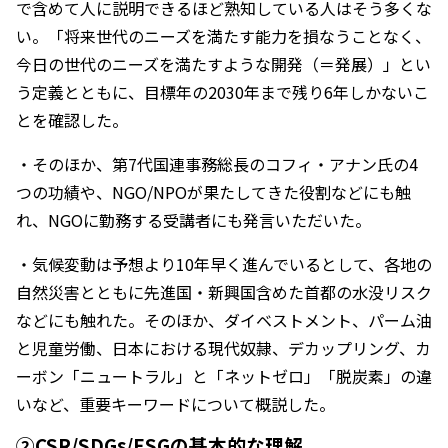
で含めて人に説明できるほど熟知している人はそう多くな
い。「将来世代のニーズを満たす能力を損なうことなく、
今日の世代のニーズを満たすような開発（＝発展）」とい
う定義とともに、目標年の2030年まで残り6年しかないこ
とを確認した。
・そのほか、第7代国連事務総長のコフィ・アナン氏の4
つの功績や、NGO/NPOが果たしてきた役割などにも触
れ、NGOに勤務する受講者にも発言いただいた。
・気候変動は予想より10年早く進んでいるとして、各地の
自然災害とともに先進国・新興国含めた首都の水没リスク
などにも触れた。そのほか、ダイベストメント、パーム油
と児童労働、日本における現代奴隷、デカップリング、カ
ーボン「ニュートラル」と「ネットゼロ」「脱炭素」の違
いなど、重要キーワードについて概説した。
②CSR/SDGs/ESGの基本的な理解