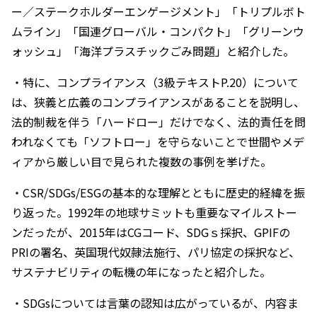
ー／ステークホルダーエンゲージメント」「トリプルボト
ムライン」「国連グローバル・コンパクト」「グリーンウ
ォッシュ」「海洋プラスチックごみ問題」と紹介した。
・特に、コンプライアンス（3級テキストP.20）について
は、狭義と広義のコンプライアンスがあることを説明し、
法的制裁を伴う「ハードロー」だけでなく、法的責任を問
われなくても「ソフトロー」を守らないことで世間やメデ
ィアから厳しい目で見られた複数の事例を挙げた。
・CSR/SDGs/ESGの基本的な理解とともに歴史的経緯を振
り返った。1992年の地球サミットも重要なマイルストー
ンだったが、2015年はCGコード、SDGｓ採択、GPIFの
PRIの署名、英国現代奴隷法施行、パリ協定の採択など、
サステナビリティの転機の年になったと紹介した。
・SDGsについては言葉の認知は広がっているが、内容ま